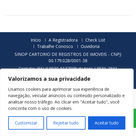
ó
ú
v
m
e
e
i
r
s
o
,
d
T
a
Início
A Registradora
Check List
í
O
Trabalhe Conosco
Ouvidoria
t
r
SINOP CARTORIO DE REGISTROS DE IMOVEIS - CNPJ:
u
d
00.179.028/0001-38
l
e
Contato: (66) 9.9930-9137(WhatsApp) / 3531-2501
o
m
Endereço: Rua das Nogueiras, 1108 - Setor Comercial -
s
Valorizamos a sua privacidade
d
Sinop/MT - CEP: 78550-200
e
e
Usamos cookies para aprimorar sua experiência de
D
S
navegação, veicular anúncios ou conteúdo personalizado e
o
e
analisar nosso tráfego. Ao clicar em "Aceitar tudo", você
c
r
concorda com o uso de cookies.
u
v
Fale Conosco via
m
i
WhatsApp
e
ç
Customizar
Rejeitar tudo
Aceitar tudo
n
o
t