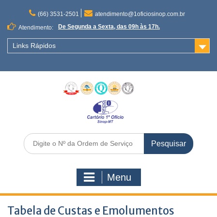
1
O
(66) 3531-2501
atendimento@1oficiosinop.com.br
f
De Segunda a Sexta, das 09h às 17h.
Atendimento:
í
c
Links Rápidos
i
o
d
e
R
e
g
i
s
D
t
i
r
g
o
i
Menu
d
t
e
e
I
o
Tabela de Custas e Emolumentos
m
n