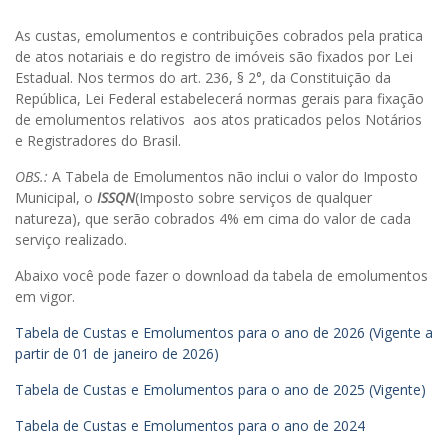
ó
ú
v
m
As custas, emolumentos e contribuições cobrados pela pratica
e
e
de atos notariais e do registro de imóveis são fixados por Lei
i
r
Estadual. Nos termos do art. 236, § 2°, da Constituição da
s
o
República, Lei Federal estabelecerá normas gerais para fixação
,
d
de emolumentos relativos aos atos praticados pelos Notários
T
a
e Registradores do Brasil.
í
O
t
r
OBS.:
A Tabela de Emolumentos não inclui o valor do Imposto
u
d
Municipal, o
ISSQN
(Imposto sobre serviços de qualquer
l
e
natureza), que serão cobrados 4% em cima do valor de cada
o
m
serviço realizado.
s
d
Abaixo você pode fazer o download da tabela de emolumentos
e
e
em vigor.
D
S
o
e
Tabela de Custas e Emolumentos para o ano de 2026 (Vigente a
c
r
partir de 01 de janeiro de 2026)
u
v
m
i
Tabela de Custas e Emolumentos para o ano de 2025 (Vigente)
e
ç
n
Tabela de Custas e Emolumentos para o ano de 2024
o
t