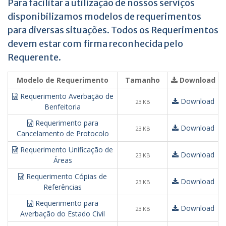
Para facilitar a utilização de nossos serviços
ó
ú
v
m
disponibilizamos modelos de requerimentos
e
e
para diversas situações. Todos os Requerimentos
i
r
devem estar com firma reconhecida pelo
s
o
,
d
Requerente.
T
a
í
O
Modelo de Requerimento
Tamanho
Download
t
r
Requerimento Averbação de
u
d
Download
23 KB
Benfeitoria
l
e
o
m
Requerimento para
Download
s
23 KB
d
Cancelamento de Protocolo
e
e
Requerimento Unificação de
D
S
Download
23 KB
Áreas
o
e
c
r
Requerimento Cópias de
Download
u
v
23 KB
Referências
m
i
Requerimento para
e
ç
Download
23 KB
Averbação do Estado Civil
n
o
t